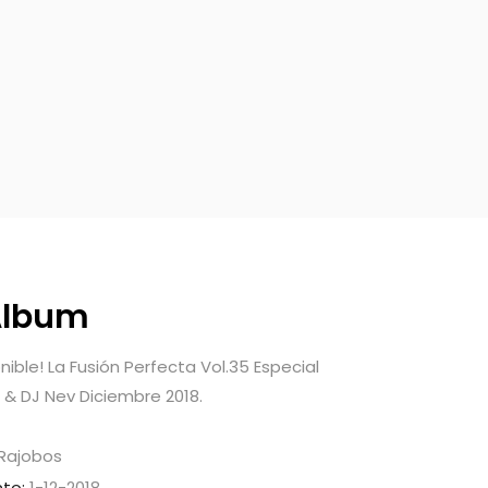
 Álbum
ible! La Fusión Perfecta Vol.35 Especial
 & DJ Nev Diciembre 2018.
 Rajobos
to:
1-12-2018