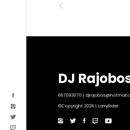
DJ Rajobo
667093070
|
djrajobos@hotmail.
©Copyright 2026 |
LarryRider