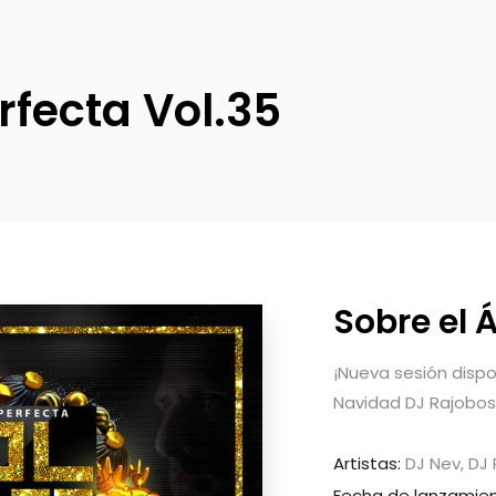
rfecta Vol.35
Sobre el
¡Nueva sesión dispon
Navidad DJ Rajobos
Artistas:
DJ Nev, DJ
Fecha de lanzamien