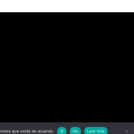
miremos que estás de acuerdo.
Sí
No
Leer más