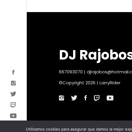
DJ Rajobo
667093070
|
djrajobos@hotmail.
©Copyright 2026 |
LarryRider
Utilizamos cookies para asegurar que damos la mejor expe