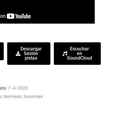
Descargar
Escuchar
Sesión
en
pistas
SoundCloud
to:
7-4-2023
s, Remixes, Sesiones