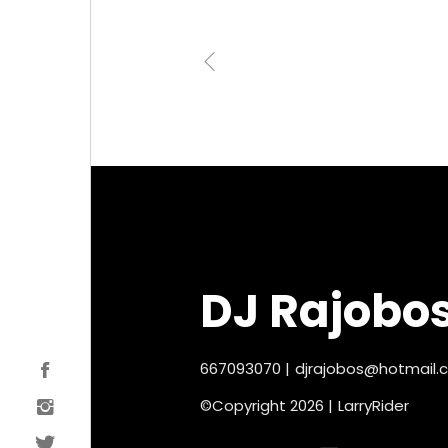
DJ Rajobo
667093070
|
djrajobos@hotmail.
©Copyright 2026 |
LarryRider