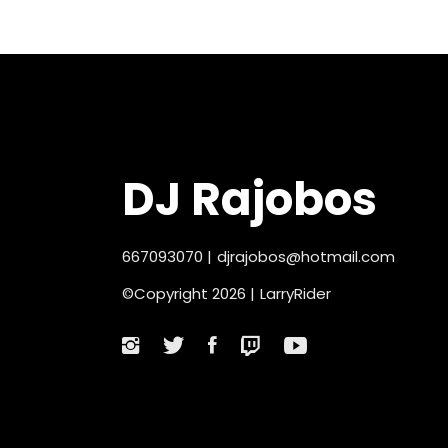
DJ Rajobos
667093070
|
djrajobos@hotmail.com
©Copyright 2026 |
LarryRider