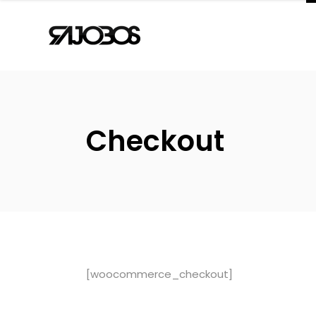
Checkout
[woocommerce_checkout]