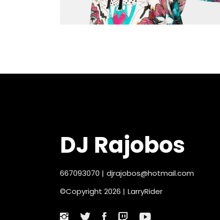
DJ Rajobos
667093070
|
djrajobos@hotmail.com
©Copyright 2026 |
LarryRider